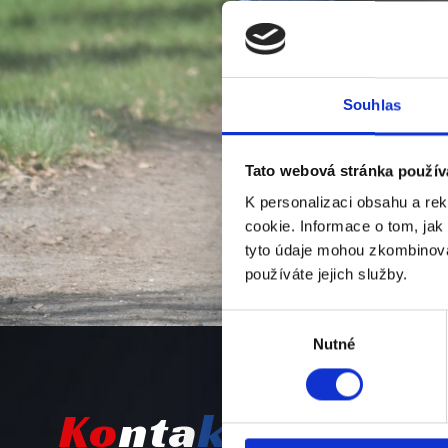
Souhlas
Tato webová stránka použív
K personalizaci obsahu a re
cookie. Informace o tom, jak
tyto údaje mohou zkombinovat
používáte jejich služby.
Výběr
Nutné
souhlasu
Ko
nta
kt