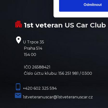
Odmítnout
apartment
1st veteran US Car Club
place
U Trpce 35
Praha 514
154 00
IČO 26588421
Číslo účtu klubu: 156 251 981 / 0300
phone_android
+420 602 325 594
local_post_office
1stveteranuscar@1stveteranuscar.cz