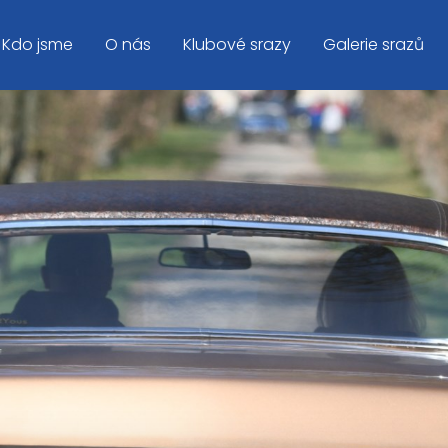
Kdo jsme
O nás
Klubové srazy
Galerie srazů