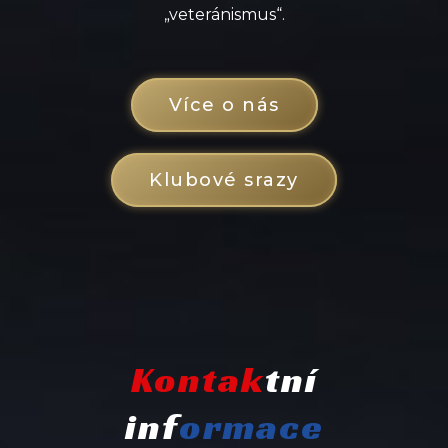
„veteránismus“.
Více o nás
Klubové srazy
Kontak
tní
inf
ormace