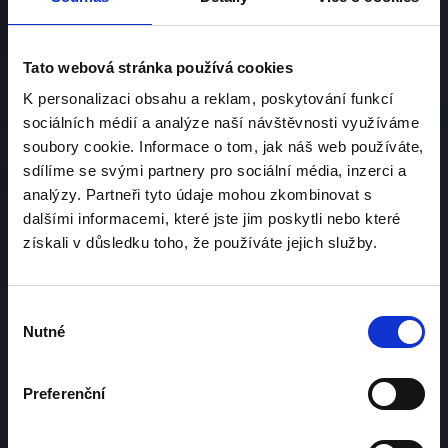
Soutěž Elegance
Tato webová stránka používá cookies
zámek Sychrov
K personalizaci obsahu a reklam, poskytování funkcí
sociálních médií a analýze naší návštěvnosti využíváme
25.4.2026
soubory cookie. Informace o tom, jak náš web používáte,
sdílíme se svými partnery pro sociální média, inzerci a
analýzy. Partneři tyto údaje mohou zkombinovat s
Zveme Vás k účasti na tradiční Soutěži elegance
dalšími informacemi, které jste jim poskytli nebo které
historických amerických vozidel .
získali v důsledku toho, že používáte jejich služby.
25. dubna 2026 v prostorách nádherné zahrady
státního zámku Sychrov vstupuje tato událost
Výběr
Nutné
do třetí dekády. Vystavující účastníci budou mít
souhlasu
příležitost prohlédnout si americká historická
vozidla ostatních nadšenců. Sklízet obdiv
Preferenční
veřejnosti, která se na Sychrov dostavuje na
tento den v opravdu velkém počtu.