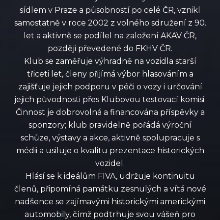
sídlem v Praze a působností po celé ČR, vznikl
samostatně v roce 2002 z volného sdružení z 90.
let a aktivně se podílel na založení AKAV ČR,
později převedené do FKHV ČR.
Klub se zaměřuje výhradně na vozidla starší
třiceti let, členy přijímá výbor hlasováním a
zajišťuje jejich podporu v péči o vozy i určování
jejich původnosti přes Klubovou testovací komisi.
Činnost je dobrovolná a financována příspěvky a
sponzory; klub pravidelně pořádá výroční
schůze, výstavy a akce, aktivně spolupracuje s
médii a usiluje o kvalitu prezentace historických
vozidel.
Hlásí se k ideálům FIVA, udržuje kontinuitu
členů, připomíná památku zesnulých a vítá nové
nadšence se zajímavými historickými americkými
automobily, čímž podtrhuje svou vášeň pro