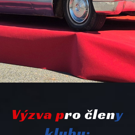
Výzva p
ro člen
y
klubu: